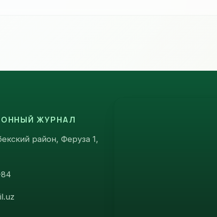
ИОННЫЙ ЖУРНАЛ
екский район, Феруза 1,
-84
l.uz