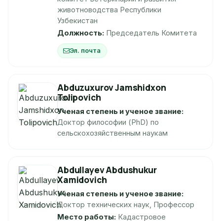
животноводства Республики
Узбекистан
Должность:
Председатель Комитета
Эл. почта
Abduzuxurov Jamshidxon
Tolipovich
Ученая степень и ученое звание:
Доктор философии (PhD) по
сельскохозяйственным наукам
Abdullayev Abdushukur
Xamidovich
Ученая степень и ученое звание:
Доктор технических наук, Профессор
Место работы:
Кадастровое