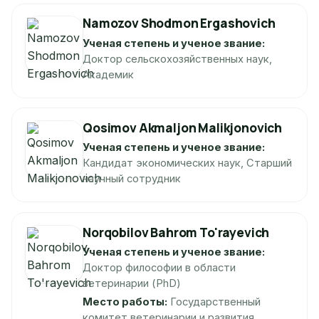
Namozov Shodmon Ergashovich
Ученая степень и ученое звание:
Доктор сельскохозяйственных наук,
Aкадемик
Qosimov Akmaljon Malikjonovich
Ученая степень и ученое звание:
Кандидат экономических наук, Старший
научный сотрудник
Norqobilov Bahrom To'rayevich
Ученая степень и ученое звание:
Доктор философии в области
ветеринарии (PhD)
Место работы:
Государственный
комитет ветеринарии и развития