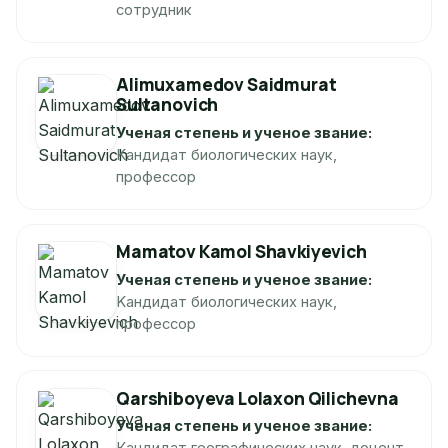
сотрудник
Alimuxamedov Saidmurat
Sultanovich
Ученая степень и ученое звание:
Kандидат биологических наук,
профессор
Mamatov Kamol Shavkiyevich
Ученая степень и ученое звание:
Kандидат биологических наук,
профессор
Qarshiboyeva Lolaxon Qilichevna
Ученая степень и ученое звание: