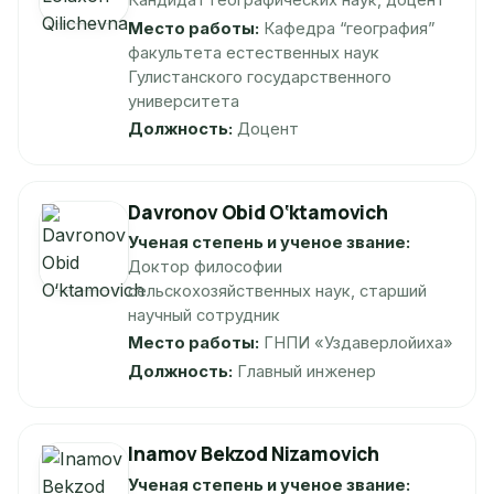
Кандидат географических наук, доцент
Место работы:
Кафедра “география”
факультета естественных наук
Гулистанского государственного
университета
Должность:
Доцент
Davronov Obid O‘ktamovich
Ученая степень и ученое звание:
Доктор философии
сельскохозяйственных наук, старший
научный сотрудник
Место работы:
ГНПИ «Уздаверлойиха»
Должность:
Главный инженер
Inamov Bekzod Nizamovich
Ученая степень и ученое звание: