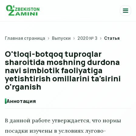
Главная страница
Выпуски
2020 № 3
Статья
O'tloqi-botqoq tuproqlar
sharoitida moshning durdona
navi simbiotik faoliyatiga
yetishtirish omillarini ta'sirini
o'rganish
Аннотация
В данной работе утверждается, что нормы
посадки изучены в условиях лугово-